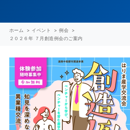
ホーム
>
イベント
>
例会
>
２０２６年 ７月創造例会のご案内