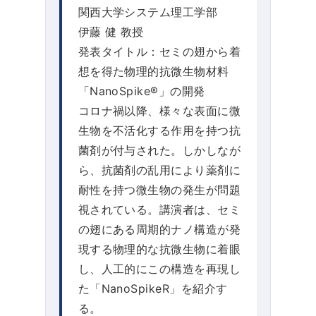
関西大学システム理工学部
伊藤 健 教授
発表タイトル：セミの翅から着
想を得た物理的抗微生物材料
「NanoSpike®」の開発
コロナ禍以降、様々な表面に微
生物を不活化する作用を持つ抗
菌剤が付与された。しかしなが
ら、抗菌剤の乱用により薬剤に
耐性を持つ微生物の発生が問題
視されている。講演者は、セミ
の翅にある周期的ナノ構造が発
現する物理的な抗微生物に着眼
し、人工的にこの構造を再現し
た「NanoSpikeR」を紹介す
る。