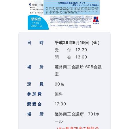
日 時
平成29年5月19日（金）
受 付 12:30
開 会 13:00
場 所
姫路商工会議所 605会議
室
定 員
90名
参 加 費
無料
懇 親 会
17:30
場 所
姫路商工会議所 701ホ
ール
（※一般参加者の懇親会