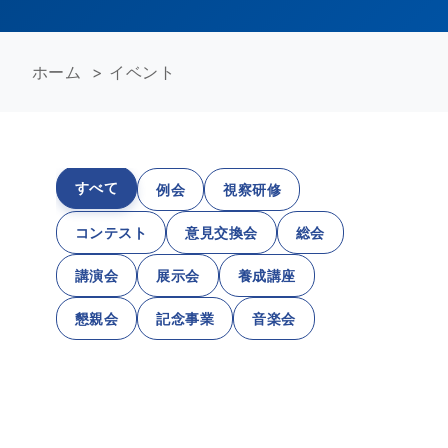
ホーム
>
イベント
すべて
例会
視察研修
コンテスト
意見交換会
総会
講演会
展示会
養成講座
懇親会
記念事業
音楽会