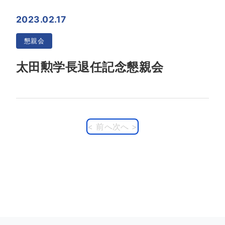
2023.02.17
懇親会
太田勲学長退任記念懇親会
< 前へ
次へ >