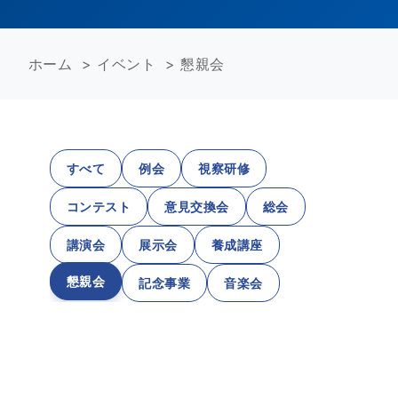
ホーム
>
イベント
>
懇親会
すべて
例会
視察研修
コンテスト
意見交換会
総会
講演会
展示会
養成講座
懇親会
記念事業
音楽会