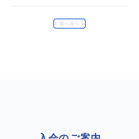
< 前へ
次へ >
入会のご案内