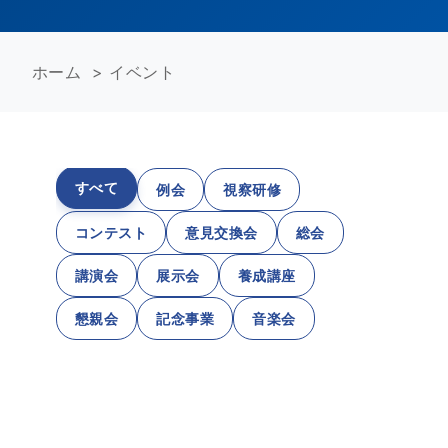
ホーム
>
イベント
すべて
例会
視察研修
コンテスト
意見交換会
総会
講演会
展示会
養成講座
懇親会
記念事業
音楽会