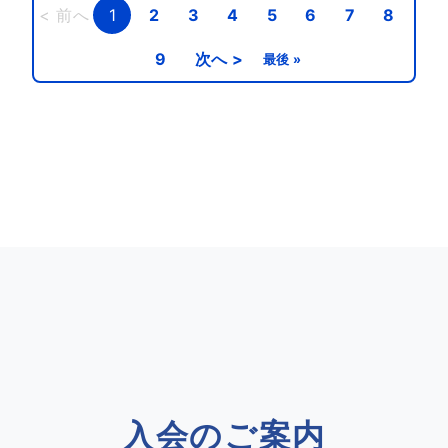
< 前へ
1
2
3
4
5
6
7
8
9
次へ >
最後 »
入会のご案内